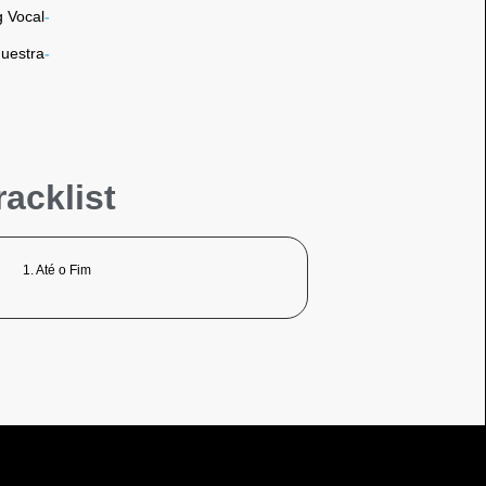
g Vocal
-
uestra
-
racklist
1. Até o Fim