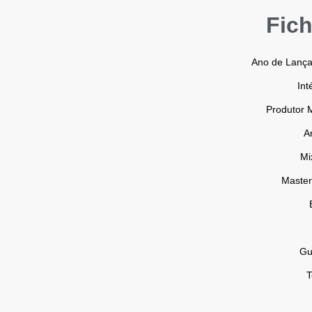
Fich
Ano de Lanç
Int
Produtor 
A
Mi
Master
Gu
T