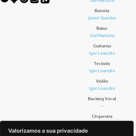
Gui Mamute
Bateria
Junior Guedes
Baixo
Gui Mamute
Guitarras
Igor Leandro
Teclado
Igor Leandro
Violão
Igor Leandro
⁠Backing Vocal
-
Orquestra
-
Valorizamos a sua privacidade