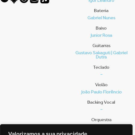
Igor Leandro
Bateria
Gabriel Nunes
Baixo
Junior Rosa
Guitarras
Gustavo Sakaguti | Gabriel
Dutra
Teclado
-
Violão
João Paulo Florêncio
⁠Backing Vocal
-
Orquestra
-
Valorizamos a sua privacidade