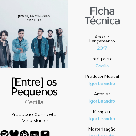
Ficha
Técnica
Ano de
Lançamento
2017
Intérprete
Cecília
Produtor Musical
[Entre] os
Igor Leandro
Pequenos
Arranjos
Igor Leandro
Cecília
Mixagem
Produção Completa
Igor Leandro
| Mix e Master
Masterização