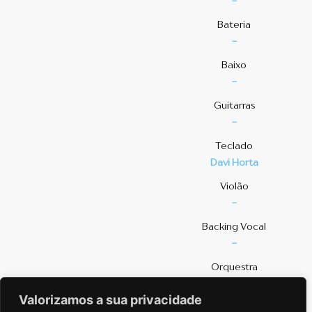
-
Bateria
-
Baixo
-
Guitarras
-
Teclado
Davi Horta
Violão
-
⁠Backing Vocal
-
Orquestra
-
Valorizamos a sua privacidade