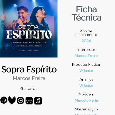
Ficha
Técnica
Ano de
Lançamento
2024
Intérprete
Marcos Freire
Produtor Musical
Sopra Espírito
W Junior
Marcos Freire
Arranjos
W Junior
Guitarras
Mixagem
Marcelo Ferla
Masterização