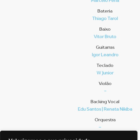
Marcelo Ferla
Bateria
Thiago Tarol
Baixo
Vitor Bruto
Guitarras
Igor Leandro
Teclado
W Junior
Violão
-
⁠Backing Vocal
Edu Santos | Renata Nikiba
Orquestra
-