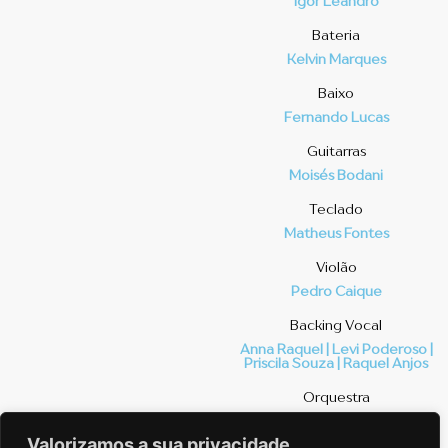
Igor Leandro
Bateria
Kelvin Marques
Baixo
Fernando Lucas
Guitarras
Moisés Bodani
Teclado
Matheus Fontes
Violão
Pedro Caique
⁠Backing Vocal
Anna Raquel | Levi Poderoso |
Priscila Souza | Raquel Anjos
Orquestra
-
Valorizamos a sua privacidade