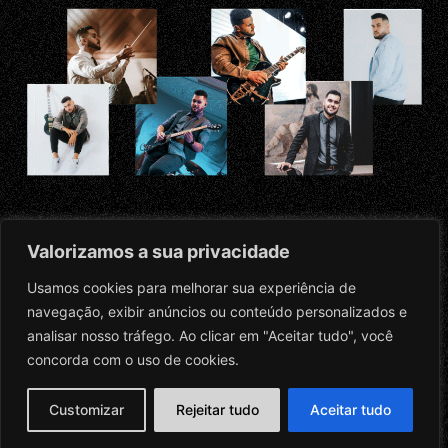
Valorizamos a sua privacidade
Usamos cookies para melhorar sua experiência de
navegação, exibir anúncios ou conteúdo personalizados e
analisar nosso tráfego. Ao clicar em "Aceitar tudo", você
2026
Igor Leandro |
concorda com o uso de cookies.
Todos os direitos
reservados –
Customizar
Rejeitar tudo
Aceitar tudo
Criado pela Agência
Lemma
e
WO Midia
Política de Privacidade