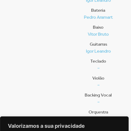
Igor Leandro
Bateria
Pedro Aramart
Baixo
Vitor Bruto
Guitarras
Igor Leandro
Teclado
-
Violão
-
⁠Backing Vocal
-
Orquestra
-
Valorizamos a sua privacidade